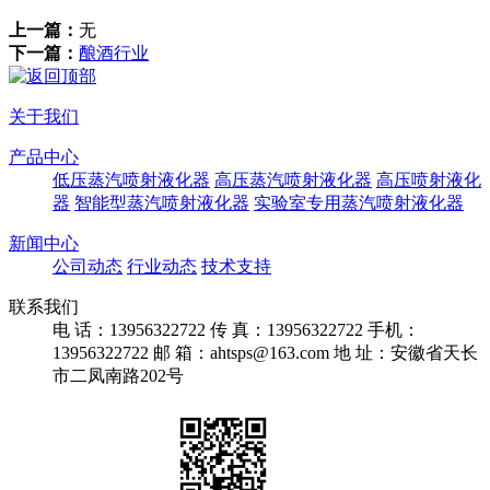
上一篇：
无
下一篇：
酿酒行业
关于我们
产品中心
低压蒸汽喷射液化器
高压蒸汽喷射液化器
高压喷射液化
器
智能型蒸汽喷射液化器
实验室专用蒸汽喷射液化器
新闻中心
公司动态
行业动态
技术支持
联系我们
电 话：13956322722
传 真：13956322722
手机：
13956322722
邮 箱：ahtsps@163.com
地 址：安徽省天长
市二凤南路202号