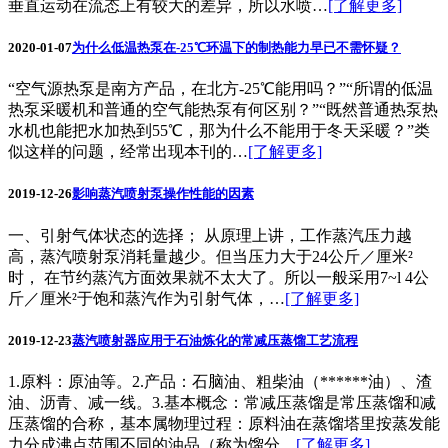
垂直运动在流态上有较大的差异，所以水喷…
[了解更多]
2020-01-07
为什么低温热泵在-25℃环温下的制热能力早已不需怀疑？
“空气源热泵是南方产品，在北方-25℃能用吗？”“所谓的低温
热泵采暖机和普通的空气能热泵有何区别？”“既然普通热泵热
水机也能把水加热到55℃，那为什么不能用于冬天采暖？”类
似这样的问题，经常出现本刊的…
[了解更多]
2019-12-26
影响蒸汽喷射泵操作性能的因素
一、引射气体状态的选择； 从原理上讲，工作蒸汽压力越
高，蒸汽喷射泵消耗量越少。但当压力大于24公斤／厘米²
时， 在节约蒸汽方面效果就不太大了。所以一般采用7~l 4公
斤／厘米²于饱和蒸汽作为引射气体，…
[了解更多]
2019-12-23
蒸汽喷射器应用于石油炼化的常减压蒸馏工艺流程
1.原料：原油等。2.产品：石脑油、粗柴油（******油）、渣
油、沥青、减一线。3.基本概念：常减压蒸馏是常压蒸馏和减
压蒸馏的合称，基本属物理过程：原料油在蒸馏塔里按蒸发能
力分成沸点范围不同的油品（称为馏分…
[了解更多]