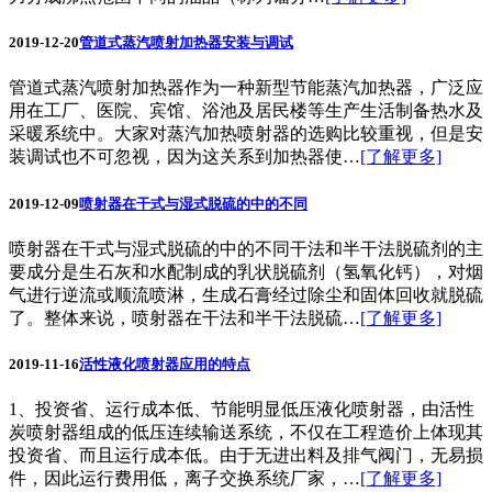
2019-12-20
管道式蒸汽喷射加热器安装与调试
管道式蒸汽喷射加热器作为一种新型节能蒸汽加热器，广泛应
用在工厂、医院、宾馆、浴池及居民楼等生产生活制备热水及
采暖系统中。大家对蒸汽加热喷射器的选购比较重视，但是安
装调试也不可忽视，因为这关系到加热器使…
[了解更多]
2019-12-09
喷射器在干式与湿式脱硫的中的不同
喷射器在干式与湿式脱硫的中的不同干法和半干法脱硫剂的主
要成分是生石灰和水配制成的乳状脱硫剂（氢氧化钙），对烟
气进行逆流或顺流喷淋，生成石膏经过除尘和固体回收就脱硫
了。整体来说，喷射器在干法和半干法脱硫…
[了解更多]
2019-11-16
活性液化喷射器应用的特点
1、投资省、运行成本低、节能明显低压液化喷射器，由活性
炭喷射器组成的低压连续输送系统，不仅在工程造价上体现其
投资省、而且运行成本低。由于无进出料及排气阀门，无易损
件，因此运行费用低，离子交换系统厂家，…
[了解更多]