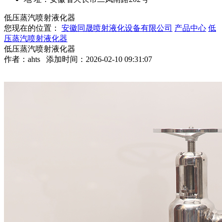
低压蒸汽喷射液化器
您现在的位置：
安徽同晟喷射液化设备有限公司
产品中心
低
压蒸汽喷射液化器
低压蒸汽喷射液化器
作者：
ahts
添加时间：2026-02-10 09:31:07