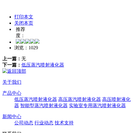
打印本文
关闭本页
推荐
度：
浏览：
1029
上一篇：
无
下一篇：
低压蒸汽喷射液化器
关于我们
产品中心
低压蒸汽喷射液化器
高压蒸汽喷射液化器
高压喷射液化
器
智能型蒸汽喷射液化器
实验室专用蒸汽喷射液化器
新闻中心
公司动态
行业动态
技术支持