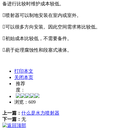
备进行比较时维护成本较低。
喷射器可以制地安装在室内或室外。
可以很多方向安装。因此空间需求将比较低。
初始成本比较低，不需要备件。
易于处理腐蚀性和段塞式液体。
打印本文
关闭本页
推荐
度：
浏览：
609
上一篇：
什么是水力喷射器
下一篇：
无